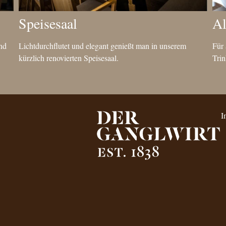
Speisesaal
Al
nd
Lichtdurchflutet und elegant genießt man in unserem
Für 
kürzlich renovierten Speisesaal.
Trin
I