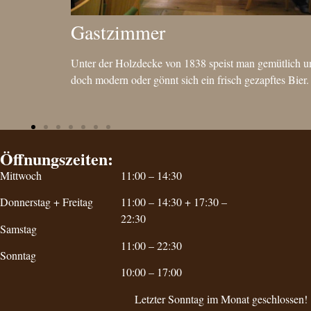
Gastzimmer
eckt der
Unter der Holzdecke von 1838 speist man gemütlich u
doch modern oder gönnt sich ein frisch gezapftes Bier.
Öffnungszeiten:
Mittwoch
11:00 – 14:30
Donnerstag + Freitag
11:00 – 14:30 + 1
7:30 –
22:30
Samstag
11:00 – 22:30
Sonntag
10:00 – 17:00
Letzter Sonntag im Monat geschlossen!