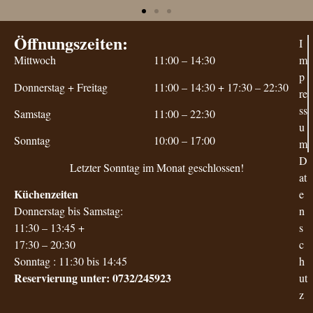
Öffnungszeiten:
I
Mittwoch
11:00 – 14:30
m
p
Donnerstag + Freitag
11:00 – 14:30 + 1
7:30 – 22:30
re
ss
Samstag
11:00 – 22:30
u
Sonntag
10:00 – 17:00
m
D
Letzter Sonntag im Monat geschlossen!
at
Küchenzeiten
e
Donnerstag bis Samstag:
n
11:30 – 13:45
+
s
17:30 – 20:30
c
Sonntag : 11:30 bis 14:45
h
Reservierung unter: 0732/245923
ut
z