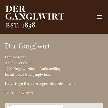
Der Ganglwirt
Fam. Roscher
Alte Linzer Str. 11
4209 Engerwitzdorf – Außertreffling
Email: office@derganglwirt.at
Kurzfristige Reservierungen bitte telefonisch!
Tel 0732/ 24 5923