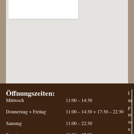
Öffnungszeiten:
I
Mittwoch
11:00 – 14:30
m
p
Donnerstag + Freitag
11:00 – 14:30 + 1
7:30 – 22:30
re
ss
Samstag
11:00 – 22:30
u